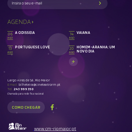
AGENDA
A ODISSEIA
VAIANA
06
14
AGO
AGO
PORTUGUESE LOVE
HOMEM-ARANHA: UM
13
20
NOVO DIA
AGO
AGO
Largo Aires de Sá, Rio Maior
Email:
bilheteira@cineteatrorm.pt
Tel.
243 999 350
Chamada para rede fixa nacional
COMO CHEGAR
www.cm-riomaior.pt