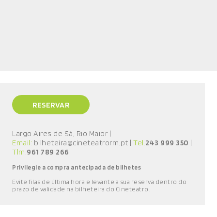
RESERVAR
Largo Aires de Sá, Rio Maior
|
Email:
bilheteira@cineteatrorm.pt
|
Tel.
243 999 350
|
Tlm.
961 789 266
Privilegie a compra antecipada de bilhetes
E
vite filas de última hora e l
evante a sua reserva
dentro do
prazo de validade
na bilheteira do Cineteatro
.