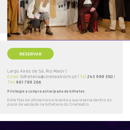
RESERVAR
Largo Aires de Sá, Rio Maior
|
Email:
bilheteira@cineteatrorm.pt
|
Tel.
243 999 350
|
Tlm.
961 789 266
Privilegie a compra antecipada de bilhetes
E
vite filas de última hora e l
evante a sua reserva
dentro do
prazo de validade
na bilheteira do Cineteatro
.