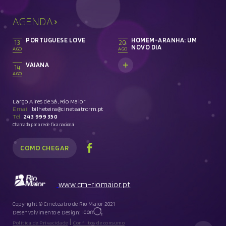
AGENDA
PORTUGUESE LOVE
HOMEM-ARANHA: UM
13
20
NOVO DIA
AGO
AGO
VAIANA
14
AGO
Largo Aires de Sá, Rio Maior
Email:
bilheteira@cineteatrorm.pt
Tel.
243 999 350
Chamada para rede fixa nacional
COMO CHEGAR
www.cm-riomaior.pt
Copyright © Cineteatro de Rio Maior 2021
Desenvolvimento e Design:
|
Política de Privacidade
Conflitos de consumo