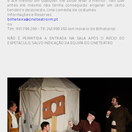
e até mesmo um qualquer lhe pode levar a melhor… não que
antes ele mesmo não tenha conseguido enganar um certo
tendeiro desonesto. Uma comédia de costumes.
Informações e Reservas:
bilheteira@cineteatrorm.pt
ou
Tlm.: 961 789 266 – Tlf.: 243 999 350 (em Horário de Bilheteira)
NÃO É PERMITIDA A ENTRADA NA SALA APÓS O INÍCIO DO
ESPETÁCULO, SALVO INDICAÇÃO DA EQUIPA DO CINETEATRO.