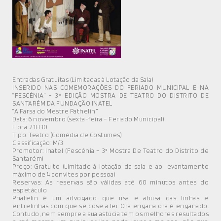
MÚSICA
DIVERSOS
NOTÍCIAS
AGENDA
Entradas Gratuitas (Limitadas à Lotação da Sala)
INSERIDO NAS COMEMORAÇÕES DO FERIADO MUNICIPAL E NA
“FESCÉNIA” - 3ª EDIÇÃO MOSTRA DE TEATRO DO DISTRITO DE
SANTARÉM DA FUNDAÇÃO INATEL
“A Farsa do Mestre Pathelin”
Data: 6 novembro (sexta-feira – Feriado Municipal)
Hora: 21H30
Tipo: Teatro (Comédia de Costumes)
Classificação: M/3
Promotor: Inatel (Fescénia – 3ª Mostra De Teatro do Distrito de
Santarém)
Preço: Gratuito (Limitado à lotação da sala e ao levantamento
máximo de 4 convites por pessoa)
Reservas: As reservas são válidas até 60 minutos antes do
espetáculo
Phatelin é um advogado que usa e abusa das linhas e
entrelinhas com que se cose a lei. Ora engana ora é enganado.
Contudo, nem sempre a sua astúcia tem os melhores resultados