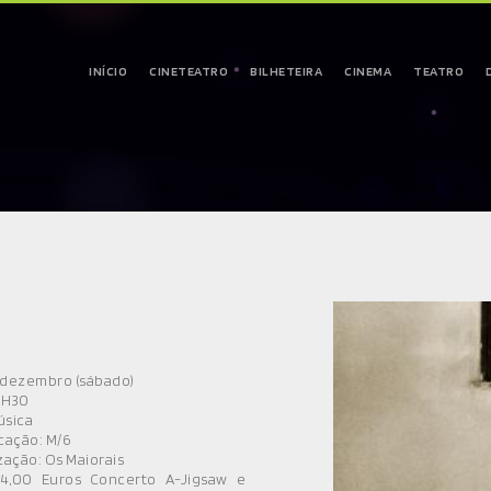
INÍCIO
CINETEATRO
BILHETEIRA
CINEMA
TEATRO
 dezembro (sábado)
1H30
úsica
icação: M/6
ação: Os Maiorais
 4,00 Euros Concerto A-Jigsaw e