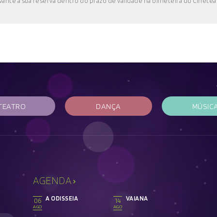
vante a sua reserva
dentro do prazo de validade
na bilheteira do Cinetea
TEATRO
DANÇA
MÚSIC
AGENDA
A ODISSEIA
VAIANA
06
14
AGO
AGO