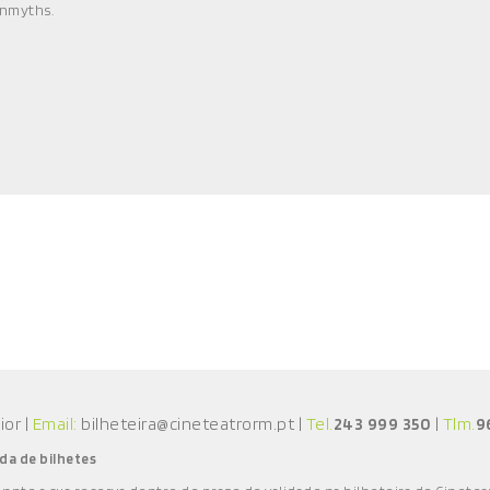
Inmyths.
aior
|
Email:
bilheteira@cineteatrorm.pt
|
Tel.
243 999 350
|
Tlm.
9
da de bilhetes