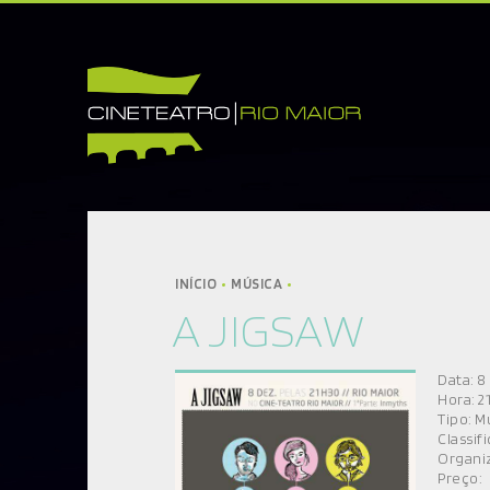
INÍCIO
CINETEATRO
SOBRE NÓS
CONTACTOS
INÍCIO
MÚSICA
A JIGSAW
INFORMAÇÕES
BILHETEIRA
Data: 8
CINEMA
Hora: 2
Tipo: M
TEATRO
Classif
Organiz
DANÇA
Preço: