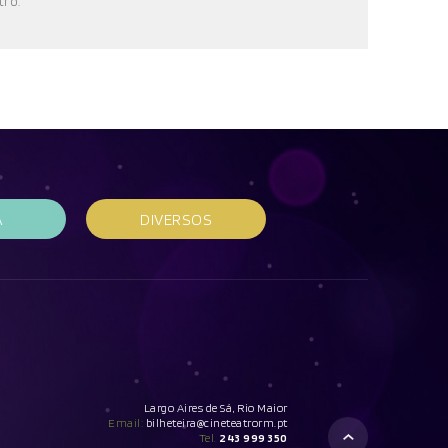
tro
.
A
DIVERSOS
Largo Aires de Sá, Rio Maior
Email:
bilheteira@cineteatrorm.pt
Tel.
243 999 350