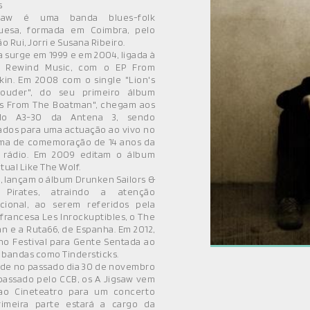
s
saw é uma banda blues-folk
uesa, formada em Coimbra, pelo
ão Rui, Jorri e Susana Ribeiro.
 surge em 1999 e em 2004, ligada à
a Rewind Music, com o EP From
kin. Em 2008 com o single "Lion's
ouder", do seu primeiro álbum
rs From The Boatman", chegam aos
do A3-30 da Antena 3, sendo
ados para uma actuação ao vivo no
ma de comemoração de 14 anos da
rádio. Em 2009 editam o álbum
ual Like The Wolf.
, lançam o álbum Drunken Sailors &
 Pirates, atraindo a atenção
acional, ao serem referidos pela
 francesa Les Inrockuptibles, o The
n e a Ruta66, de Espanha. Em 2012,
no Festival para Gente Sentada ao
 bandas como Tindersticks.
 de no passado dia 30 de novembro
passado pelo CCB, os A Jigsaw vem
ao Cineteatro para um concerto
rimeira parte estará a cargo da