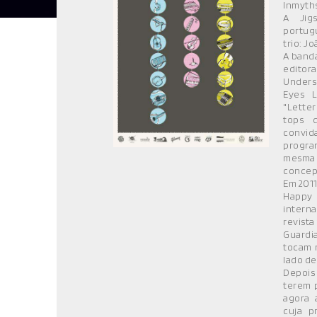
Inmyth
MÚSICA
A Jig
portug
DIVERSOS
trio: Jo
A banda
NOTÍCIAS
editor
Unders
AGENDA
Eyes L
"Lette
tops 
convid
progra
mesma 
concept
Em 2011
Happy
intern
revista
Guardia
tocam 
lado de
Depois
terem 
agora 
cuja p