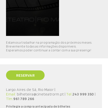
MÚSICA
DIVERSOS
NOTÍCIAS
AGENDA
Estamos a trabalhar na programação dos próximos meses.
Brevemente todas as informações disponíveis.
Esperamos poder continuar a contar com a sua presença!
RESERVAR
Largo Aires de Sá, Rio Maior
|
Email:
bilheteira@cineteatrorm.pt
|
Tel.
243 999 350
|
Tlm.
961 789 266
Privilegie a compra antecipada de bilhetes