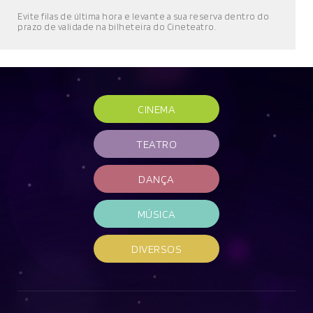
E
vite filas de última hora e l
evante a sua reserva
dentro do
prazo de validade
na bilheteira do Cineteatro
.
CINEMA
TEATRO
DANÇA
MÚSICA
DIVERSOS