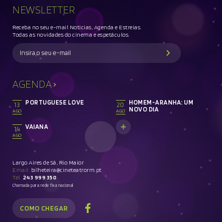
NEWSLETTER
Receba no seu e-mail Noticias, Agenda e Estreias.
Todas as novidades do cinema e espetáculos.
AGENDA
PORTUGUESE LOVE
HOMEM-ARANHA: UM
13
20
NOVO DIA
AGO
AGO
VAIANA
14
AGO
Largo Aires de Sá, Rio Maior
Email:
bilheteira@cineteatrorm.pt
Tel.
243 999 350
Chamada para rede fixa nacional
COMO CHEGAR