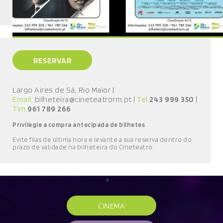
RESERVAR
Largo Aires de Sá, Rio Maior
|
Email:
bilheteira@cineteatrorm.pt
|
Tel.
243 999 350
|
Tlm.
961 789 266
Privilegie a compra antecipada de bilhetes
E
vite filas de última hora e l
evante a sua reserva
dentro do
prazo de validade
na bilheteira do Cineteatro
.
CINEMA