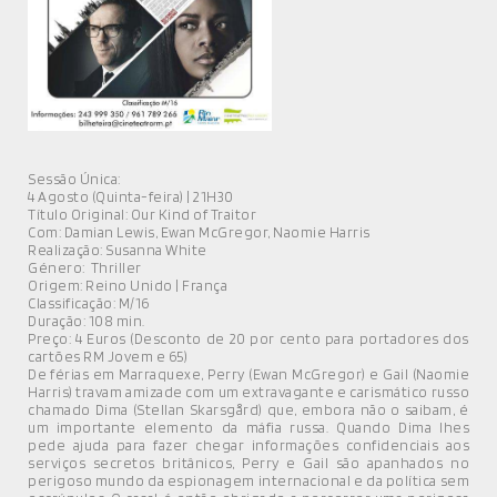
MÚSICA
DIVERSOS
NOTÍCIAS
AGENDA
Sessão Única:
4 Agosto (Quinta-feira) | 21H30
Título Original: Our Kind of Traitor
Com: Damian Lewis, Ewan McGregor, Naomie Harris
Realização: Susanna White
Género: Thriller
Origem: Reino Unido | França
Classificação: M/16
Duração: 108 min.
Preço: 4 Euros (Desconto de 20 por cento para portadores dos
cartões RM Jovem e 65)
De férias em Marraquexe, Perry (Ewan McGregor) e Gail (Naomie
Harris) travam amizade com um extravagante e carismático russo
chamado Dima (Stellan Skarsgård) que, embora não o saibam, é
um importante elemento da máfia russa. Quando Dima lhes
pede ajuda para fazer chegar informações confidenciais aos
serviços secretos britânicos, Perry e Gail são apanhados no
perigoso mundo da espionagem internacional e da política sem