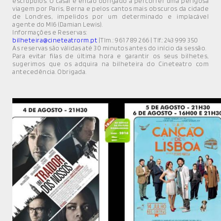
escrúpulos. O casal é então obrigado a percorrer uma perigosa
viagem por Paris, Berna e pelos cantos mais obscuros da cidade
de Londres, impelidos por um determinado e implacável
agente do MI6 (Damian Lewis).
Informações e Reservas:
bilheteira@cineteatrorm.pt
|Tlm.: 961 789 266 | Tlf.: 243 999 350
As reservas são válidas até 30 minutos antes do início da sessão.
Para evitar filas de última hora e garantir os seus bilhetes,
sugerimos que os adquira na bilheteira do Cineteatro com
antecedência. Obrigada.