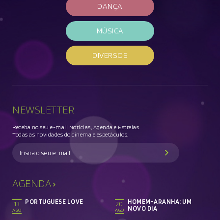
DANÇA
MÚSICA
DIVERSOS
NEWSLETTER
Receba no seu e-mail Noticias, Agenda e Estreias.
Todas as novidades do cinema e espetáculos.
AGENDA
PORTUGUESE LOVE
HOMEM-ARANHA: UM
13
20
NOVO DIA
AGO
AGO