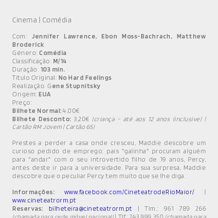
Cinema | Comédia
Com:
Jennifer Lawrence, Ebon Moss-Bachrach, Matthew
Broderick
Género:
Comédia
Classificação:
M/14
Duração:
103 min.
Título Original:
No Hard Feelings
Realização: G
ene Stupnitsky
Origem:
EUA
Preço:
Bilhete Normal:
4,00€
Bilhete Desconto:
3,20€
(criança - até aos 12 anos (inclusive) |
Cartão RM Jovem | Cartão 65)
Prestes a perder a casa onde cresceu, Maddie descobre um
curioso pedido de emprego: pais "galinha" procuram alguém
para "andar" com o seu introvertido filho de 19 anos, Percy,
antes deste ir para a universidade. Para sua surpresa, Maddie
descobre que o peculiar Percy tem muito que se lhe diga.
Informações:
www.facebook.com/CineteatrodeRioMaior/
|
www.cineteatrorm.pt
Reservas:
bilheteira@cineteatrorm.pt
| Tlm.: 961 789 266
| Tlf.: 243 999 350
(chamada para rede móvel nacional)
(chamada para