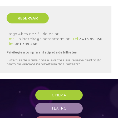
RESERVAR
Largo Aires de Sá, Rio Maior
|
Email:
bilheteira@cineteatrorm.pt
|
Tel.
243 999 350
|
Tlm.
961 789 266
Privilegie a compra antecipada de bilhetes
E
vite filas de última hora e l
evante a sua reserva
dentro do
prazo de validade
na bilheteira do Cineteatro
.
CINEMA
TEATRO