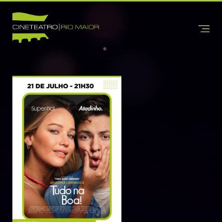
INÍCIO
CINETEATRO
SOBRE NÓS
CONTACTOS
INFORMAÇÕES
BILHETEIRA
CINEMA
TEATRO
DANÇA