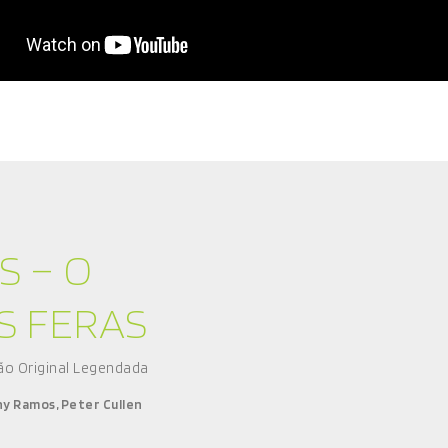
 – O
S FERAS
são Original Legendada
y Ramos, Peter Cullen