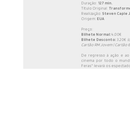
Duração:
127 min.
Título Original:
Transforme
Realização:
Steven Caple J
Origem:
EUA
Preço:
Bilhete Normal:
4,00€
Bilhete Desconto:
3,20€
(
Cartão RM Jovem | Cartão 6
De regresso à ação e ao 
cinema por todo o mundo
Feras" levará os especta
dos anos 90, com os A
Transformer, os Maximals,
Decepticons.
Informações:
www.faceb
www.cineteatrorm.pt
Reservas:
bilheteira@cin
(chamada para rede móvel 
para rede fixa nacional)
As reservas são válidas 
sessão.