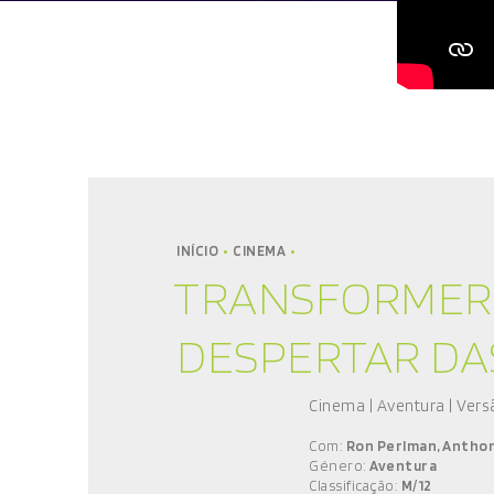
INÍCIO
CINEMA
TRANSFORMERS
DESPERTAR DA
Cinema | Aventura | Ver
Com:
Ron Perlman, Anthon
Género:
Aventura
Classificação:
M/12