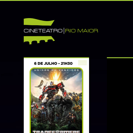
INÍCIO
CINETEATRO
SOBRE NÓS
CONTACTOS
INFORMAÇÕES
BILHETEIRA
CINEMA
TEATRO
DANÇA