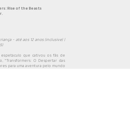
rs: Rise of the Beasts
r.
criança - até aos 12 anos (inclusive) |
5)
espetáculo que cativou os fãs de
, "Transformers: O Despertar das
dores para uma aventura pelo mundo
utobots e uma nova espécie de
 na eterna batalha entre Autobots e
ook.com/CineteatrodeRioMaior/
|
eteatrorm.pt
| Tlm.: 961 789 266
nacional)
| Tlf.: 243 999 350
(chamada
até 30 minutos antes do início da