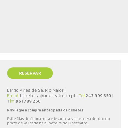
RESERVAR
Largo Aires de Sá, Rio Maior
|
Email:
bilheteira@cineteatrorm.pt
|
Tel.
243 999 350
|
Tlm.
961 789 266
Privilegie a compra antecipada de bilhetes
E
vite filas de última hora e l
evante a sua reserva
dentro do
prazo de validade
na bilheteira do Cineteatro
.