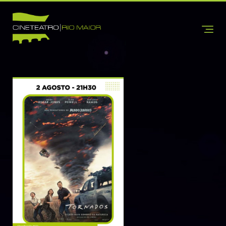
INÍCIO
CINETEATRO
SOBRE NÓS
CONTACTOS
INFORMAÇÕES
BILHETEIRA
CINEMA
TEATRO
DANÇA