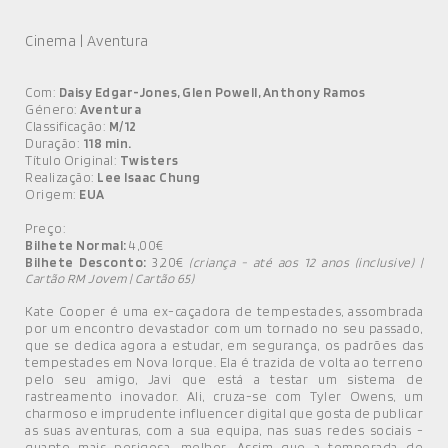
Cinema | Aventura
Com:
Daisy Edgar-Jones, Glen Powell, Anthony Ramos
Género:
Aventura
Classificação:
M/12
Duração:
118 min.
Título Original:
Twisters
Realização:
Lee Isaac Chung
Origem:
EUA
Preço:
Bilhete Normal:
4,00€
Bilhete Desconto:
3,20€
(criança - até aos 12 anos (inclusive) |
Cartão RM Jovem | Cartão 65)
Kate Cooper é uma ex-caçadora de tempestades, assombrada
por um encontro devastador com um tornado no seu passado,
que se dedica agora a estudar, em segurança, os padrões das
tempestades em Nova Iorque. Ela é trazida de volta ao terreno
pelo seu amigo, Javi que está a testar um sistema de
rastreamento inovador. Ali, cruza-se com Tyler Owens, um
charmoso e imprudente influencer digital que gosta de publicar
as suas aventuras, com a sua equipa, nas suas redes sociais -
quanto mais perigosa, melhor. Assim que a temporada de