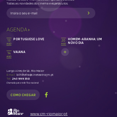
Todas as novidades do cinema e espetáculos.
AGENDA
PORTUGUESE LOVE
HOMEM-ARANHA: UM
13
20
NOVO DIA
AGO
AGO
VAIANA
14
AGO
Largo Aires de Sá, Rio Maior
Email:
bilheteira@cineteatrorm.pt
Tel.
243 999 350
Chamada para rede fixa nacional
COMO CHEGAR
www.cm-riomaior.pt