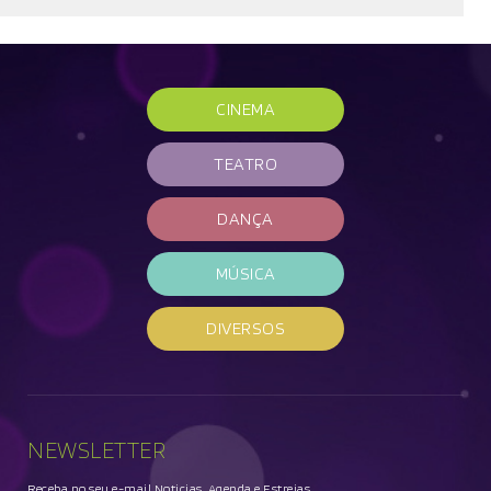
CINEMA
TEATRO
DANÇA
MÚSICA
DIVERSOS
NEWSLETTER
Receba no seu e-mail Noticias, Agenda e Estreias.