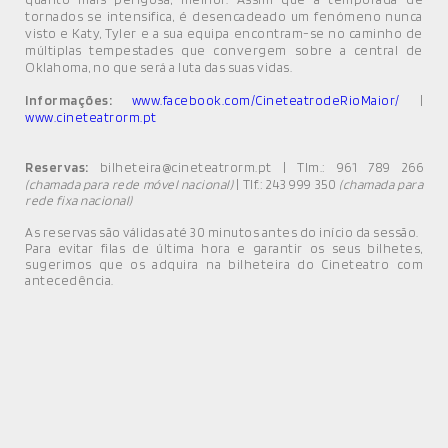
tornados se intensifica, é desencadeado um fenómeno nunca
visto e Katy, Tyler e a sua equipa encontram-se no caminho de
múltiplas tempestades que convergem sobre a central de
Oklahoma, no que será a luta das suas vidas.
Informações:
www.facebook.com/CineteatrodeRioMaior/
|
www.cineteatrorm.pt
Reservas:
bilheteira@cineteatrorm.pt | Tlm.: 961 789 266
| Tlf.: 243 999 350
(chamada para rede móvel nacional)
(chamada para
rede fixa nacional)
As reservas são válidas até 30 minutos antes do início da sessão.
Para evitar filas de última hora e garantir os seus bilhetes,
sugerimos que os adquira na bilheteira do Cineteatro com
antecedência.