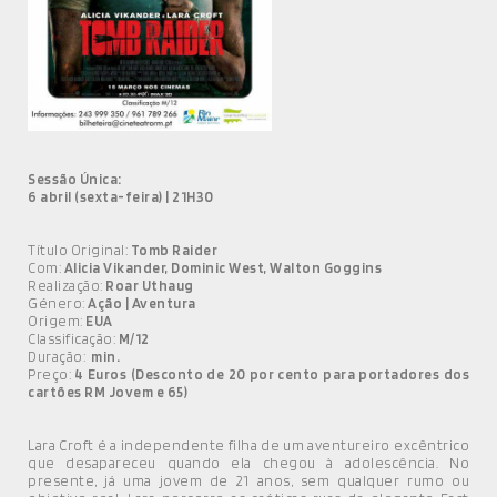
MÚSICA
DIVERSOS
NOTÍCIAS
AGENDA
Sessão Única:
6 abril (sexta-feira) | 21H30
Título Original:
Tomb Raider
Com:
Alicia Vikander, Dominic West, Walton Goggins
Realização:
Roar Uthaug
Género:
Ação | Aventura
Origem:
EUA
Classificação:
M/12
Duração:
min.
Preço:
4 Euros (Desconto de 20 por cento para portadores dos
cartões RM Jovem e 65)
Lara Croft é a independente filha de um aventureiro excêntrico
que desapareceu quando ela chegou à adolescência. No
presente, já uma jovem de 21 anos, sem qualquer rumo ou