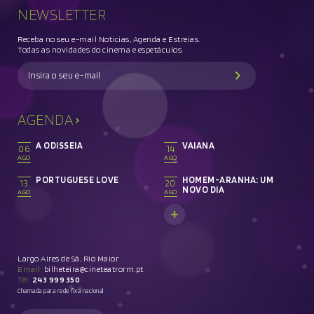
NEWSLETTER
Receba no seu e-mail Noticias, Agenda e Estreias.
Todas as novidades do cinema e espetáculos.
AGENDA
A ODISSEIA
VAIANA
06
14
AGO
AGO
PORTUGUESE LOVE
HOMEM-ARANHA: UM
13
20
NOVO DIA
AGO
AGO
Largo Aires de Sá, Rio Maior
Email:
bilheteira@cineteatrorm.pt
Tel.
243 999 350
Chamada para rede fixa nacional