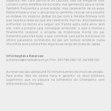
objetivo real, Lara percorre as caóticas ruas da elegante East
London como estafeta de bicicleta, mal ganhando para a renda.
Também frequenta a universidade, mas raramente vai às aulas.
Determinada a criar o seu próprio caminho, recusa-se a assumir
as rédeas do império global do pai com a mesma firmeza com
que rejeita a ideia de que ele realmente morreu. Aconselhada a
enfrentar os factos e a seguir em frente após sete anos sem
ele, nem a própria Lara consegue entender o que a motiva a
finalmente resolver o enigma da misteriosa morte do pai.
Deixando para trás tudo o que conhece, Lara parte em busca do
último paradeiro conhecido do pai: um túmulo lendário numa
ilha mítica que poderá ficar algures ao largo da costa do Japão.
Informações e Reservas:
bilheteira@cineteatrorm.pt |Tlm.: 961 789 266 | Tlf.: 243 999 350
As reservas são válidas até 30 minutos antes do início da sessão.
Para evitar filas de última hora e garantir os seus bilhetes,
sugerimos que os adquira na bilheteira do Cineteatro com
antecedência. Obrigada.