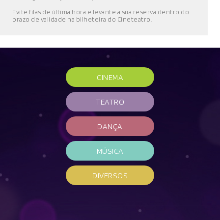
E
vite filas de última hora e l
evante a sua reserva
dentro do
prazo de validade
na bilheteira do Cineteatro
.
CINEMA
TEATRO
DANÇA
MÚSICA
DIVERSOS