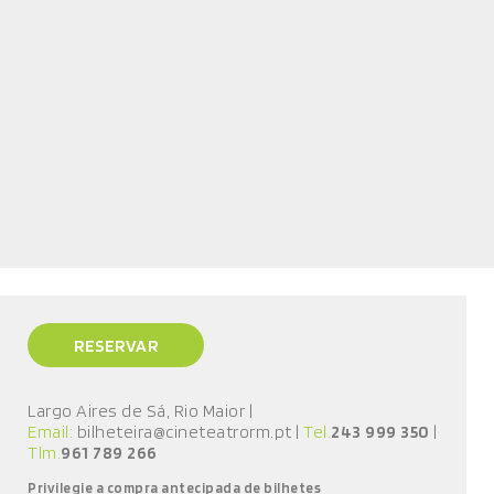
RESERVAR
Largo Aires de Sá, Rio Maior
|
Email:
bilheteira@cineteatrorm.pt
|
Tel.
243 999 350
|
Tlm.
961 789 266
Privilegie a compra antecipada de bilhetes