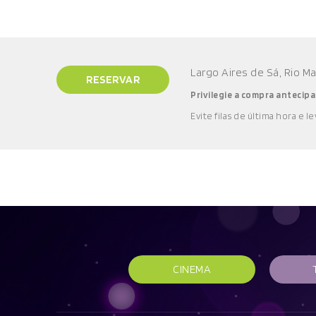
Largo Aires de Sá, Rio M
RESERVAR
Privilegie a compra antecipa
E
vite filas de última hora e l
e
CINEMA