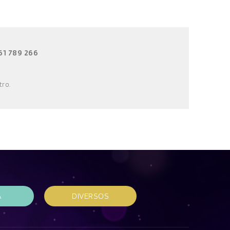
61 789 266
tro
.
A
DIVERSOS