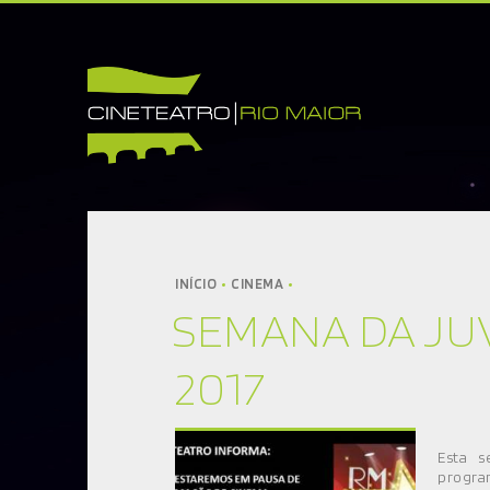
INÍCIO
CINETEATRO
SOBRE NÓS
CONTACTOS
INÍCIO
CINEMA
SEMANA DA J
INFORMAÇÕES
BILHETEIRA
2017
CINEMA
TEATRO
Esta 
DANÇA
progra