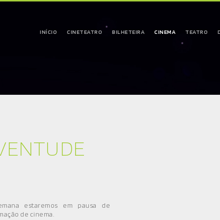
INÍCIO
CINETEATRO
BILHETEIRA
CINEMA
TEATRO
UVENTUDE
semana estaremos em pausa de
mação de cinema.