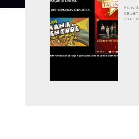
MÚSICA
Convida
da Sema
DIVERSOS
ao espe
NOTÍCIAS
AGENDA