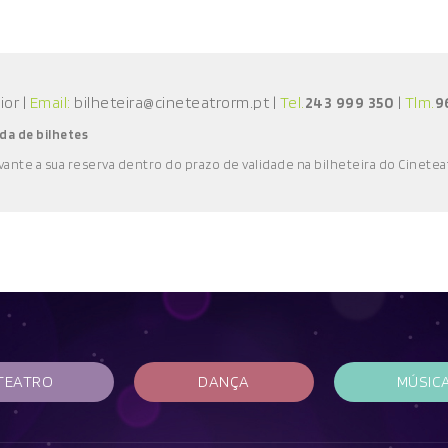
aior
|
Email:
bilheteira@cineteatrorm.pt
|
Tel.
243 999 350
|
Tlm.
9
da de bilhetes
vante a sua reserva
dentro do prazo de validade
na bilheteira do Cinetea
TEATRO
DANÇA
MÚSIC