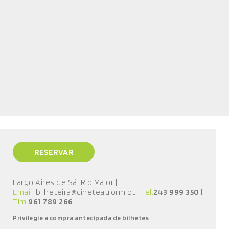
RESERVAR
Largo Aires de Sá, Rio Maior
|
Email:
bilheteira@cineteatrorm.pt
|
Tel.
243 999 350
|
Tlm.
961 789 266
Privilegie a compra antecipada de bilhetes