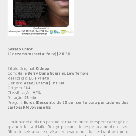
MÚSICA
DIVERSOS
NOTÍCIAS
AGENDA
Sessão Única:
15 dezembro (sexta-feira) | 21H30
Título Original:
Kidnap
Com:
Halle Berry, Dana Gourrier, Lew Temple
Realização:
Luis Prieto
Género:
Ação | Drama | Thriller
Origem:
EUA
Classificação:
M/14
Duração:
95 min.
Preço:
4 Euros (Desconto de 20 por cento para portadores dos
cartões RM Jovem e 65)
Um inocente dia no parque torna-se numa inesperada tragédia
quando Karla (Halle Berry) procura desesperadamente o seu
filho de seis anos e o vê a ser levado por dois estranhos que o