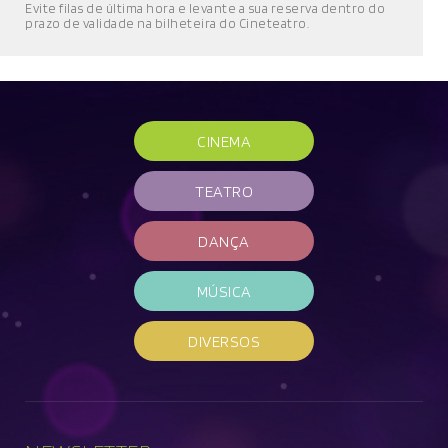
E
vite filas de última hora e l
evante a sua reserva
dentro do
prazo de validade
na bilheteira do Cineteatro
.
CINEMA
TEATRO
DANÇA
MÚSICA
DIVERSOS