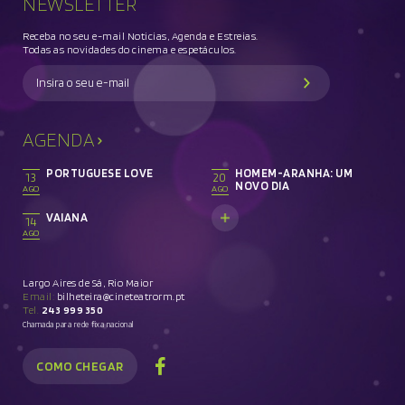
NEWSLETTER
Receba no seu e-mail Noticias, Agenda e Estreias.
Todas as novidades do cinema e espetáculos.
AGENDA
PORTUGUESE LOVE
HOMEM-ARANHA: UM
13
20
NOVO DIA
AGO
AGO
VAIANA
14
AGO
Largo Aires de Sá, Rio Maior
Email:
bilheteira@cineteatrorm.pt
Tel.
243 999 350
Chamada para rede fixa nacional
COMO CHEGAR