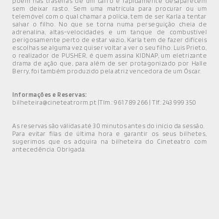
põem nas traseiras de um carro e rapidamente desaparecem
sem deixar rasto. Sem uma matrícula para procurar ou um
telemóvel com o qual chamar a polícia, tem de ser Karla a tentar
salvar o filho. No que se torna numa perseguição cheia de
adrenalina, altas-velocidades e um tanque de combustível
perigosamente perto de estar vazio, Karla tem de fazer difíceis
escolhas se alguma vez quiser voltar a ver o seu filho. Luis Prieto,
o realizador de PUSHER, é quem assina KIDNAP, um eletrizante
drama de ação que, para além de ser protagonizado por Halle
Berry, foi também produzido pela atriz vencedora de um Óscar.
Informações e Reservas:
bilheteira@cineteatrorm.pt |Tlm.: 961 789 266 | Tlf.: 243 999 350
As reservas são válidas até 30 minutos antes do início da sessão.
Para evitar filas de última hora e garantir os seus bilhetes,
sugerimos que os adquira na bilheteira do Cineteatro com
antecedência. Obrigada.