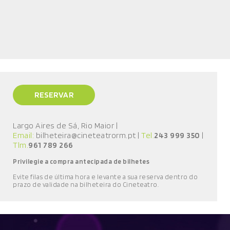
RESERVAR
Largo Aires de Sá, Rio Maior
|
Email:
bilheteira@cineteatrorm.pt
|
Tel.
243 999 350
|
Tlm.
961 789 266
Privilegie a compra antecipada de bilhetes
E
vite filas de última hora e l
evante a sua reserva
dentro do
prazo de validade
na bilheteira do Cineteatro
.