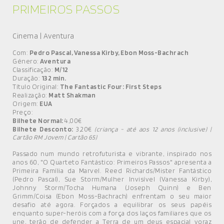
PRIMEIROS PASSOS
Cinema | Aventura
Com:
Pedro Pascal, Vanessa Kirby, Ebon Moss-Bachrach
Género:
Aventura
Classificação:
M/12
Duração:
132 min.
Título Original:
The Fantastic Four: First Steps
Realização:
Matt Shakman
Origem:
EUA
Preço:
Bilhete Normal:
4,00€
Bilhete Desconto:
3,20€
(criança - até aos 12 anos (inclusive) |
Cartão RM Jovem | Cartão 65)
Passado num mundo retrofuturista e vibrante, inspirado nos
anos 60, "O Quarteto Fantástico: Primeiros Passos" apresenta a
Primeira Família da Marvel. Reed Richards/Mister Fantástico
(Pedro Pascal), Sue Storm/Mulher Invisível (Vanessa Kirby),
Johnny Storm/Tocha Humana (Joseph Quinn) e Ben
Grimm/Coisa (Ebon Moss-Bachrach) enfrentam o seu maior
desafio até agora. Forçados a equilibrar os seus papéis
enquanto super-heróis com a força dos laços familiares que os
une, terão de defender a Terra de um deus espacial voraz