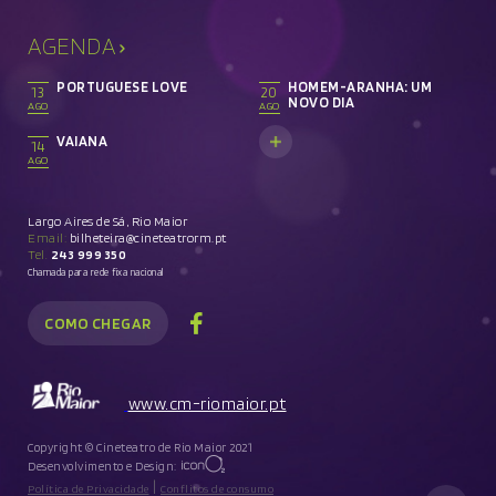
AGENDA
PORTUGUESE LOVE
HOMEM-ARANHA: UM
13
20
NOVO DIA
AGO
AGO
VAIANA
14
AGO
Largo Aires de Sá, Rio Maior
Email:
bilheteira@cineteatrorm.pt
Tel.
243 999 350
Chamada para rede fixa nacional
COMO CHEGAR
www.cm-riomaior.pt
Copyright © Cineteatro de Rio Maior 2021
Desenvolvimento e Design:
|
Política de Privacidade
Conflitos de consumo