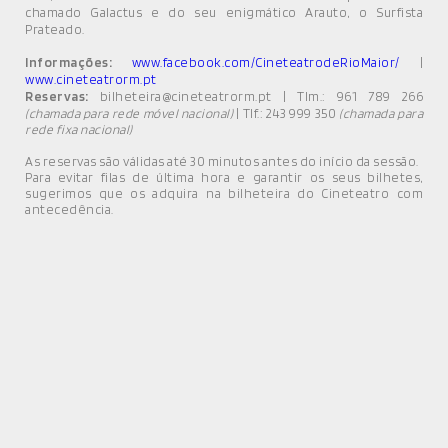
chamado Galactus e do seu enigmático Arauto, o Surfista
Prateado.
Informações:
www.facebook.com/CineteatrodeRioMaior/
|
www.cineteatrorm.pt
Reservas:
bilheteira@cineteatrorm.pt | Tlm.: 961 789 266
| Tlf.: 243 999 350
(chamada para rede móvel nacional)
(chamada para
rede fixa nacional)
As reservas são válidas até 30 minutos antes do início da sessão.
Para evitar filas de última hora e garantir os seus bilhetes,
sugerimos que os adquira na bilheteira do Cineteatro com
antecedência.