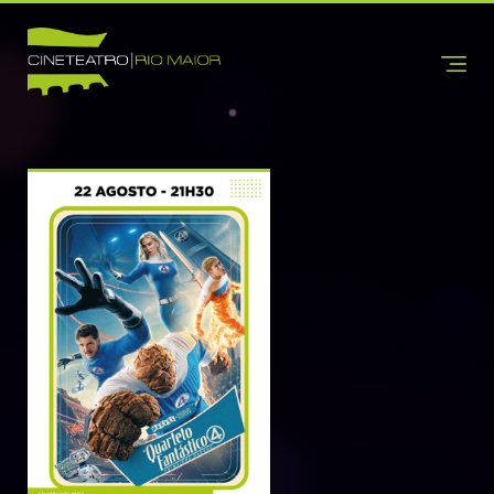
INÍCIO
CINETEATRO
SOBRE NÓS
CONTACTOS
INFORMAÇÕES
BILHETEIRA
CINEMA
TEATRO
DANÇA