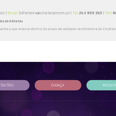
aior
|
Email:
bilheteira@cineteatrorm.pt
|
Tel.
243 999 350
|
Tlm.
9
da de bilhetes
vante a sua reserva
dentro do prazo de validade
na bilheteira do Cinetea
TEATRO
DANÇA
MÚSIC