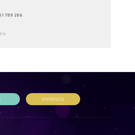
61 789 266
tro
.
A
DIVERSOS