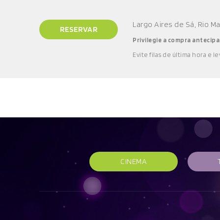
Largo Aires de Sá, Rio M
RESERVAR
Privilegie a compra antecipa
E
vite filas de última hora e l
e
CINEMA