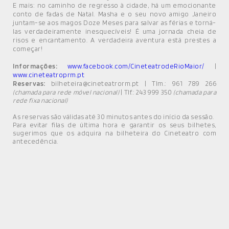
E mais: no caminho de regresso à cidade, há um emocionante
conto de fadas de Natal. Masha e o seu novo amigo Janeiro
juntam-se aos magos Doze Meses para salvar as férias e torná-
las verdadeiramente inesquecíveis! É uma jornada cheia de
risos e encantamento. A verdadeira aventura está prestes a
começar!
Informações:
www.facebook.com/CineteatrodeRioMaior/
|
www.cineteatroprm.pt
Reservas:
bilheteira@cineteatrorm.pt | Tlm.: 961 789 266
| Tlf.: 243 999 350
(chamada para rede móvel nacional)
(chamada para
rede fixa nacional)
As reservas são válidas até 30 minutos antes do início da sessão.
Para evitar filas de última hora e garantir os seus bilhetes,
sugerimos que os adquira na bilheteira do Cineteatro com
antecedência.