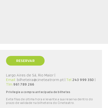
RESERVAR
Largo Aires de Sá, Rio Maior
|
Email:
bilheteira@cineteatrorm.pt
|
Tel.
243 999 350
|
Tlm.
961 789 266
Privilegie a compra antecipada de bilhetes
E
vite filas de última hora e l
evante a sua reserva
dentro do
prazo de validade
na bilheteira do Cineteatro
.