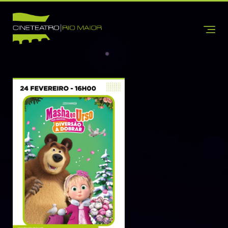
INÍCIO
CINETEATRO
SOBRE NÓS
CONTACTOS
INFORMAÇÕES
BILHETEIRA
CINEMA
TEATRO
DANÇA