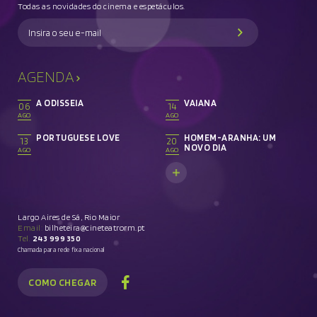
Todas as novidades do cinema e espetáculos.
AGENDA
A ODISSEIA
VAIANA
06
14
AGO
AGO
PORTUGUESE LOVE
HOMEM-ARANHA: UM
13
20
NOVO DIA
AGO
AGO
Largo Aires de Sá, Rio Maior
Email:
bilheteira@cineteatrorm.pt
Tel.
243 999 350
Chamada para rede fixa nacional
COMO CHEGAR