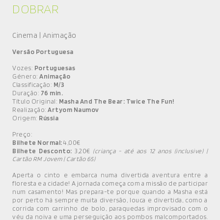
DOBRAR
Cinema | Animação
Versão Portuguesa
Vozes:
Portuguesas
Género:
Animação
Classificação:
M/3
Duração:
76 min.
Título Original:
Masha And The Bear: Twice The Fun!
Realização:
Artyom Naumov
Origem:
Rússia
Preço:
Bilhete Normal:
4,00€
Bilhete Desconto:
3,20€
(criança - até aos 12 anos (inclusive) |
Cartão RM Jovem | Cartão 65)
Aperta o cinto e embarca numa divertida aventura entre a
floresta e a cidade! A jornada começa com a missão de participar
num casamento! Mas prepara-te porque quando a Masha está
por perto há sempre muita diversão, louca e divertida, como a
corrida com carrinho de bolo, paraquedas improvisado com o
véu da noiva e uma perseguição aos pombos malcomportados.