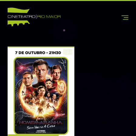
INÍCIO
CINETEATRO
SOBRE NÓS
CONTACTOS
INFORMAÇÕES
BILHETEIRA
CINEMA
TEATRO
DANÇA