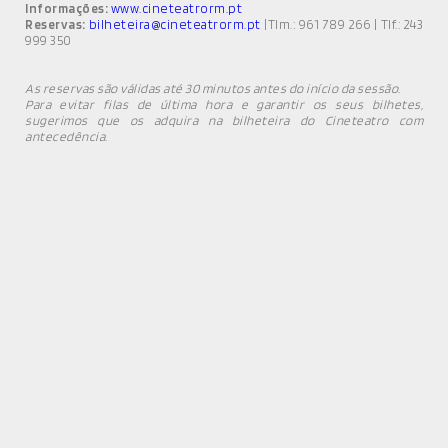
Informações:
www.cineteatrorm.pt
Reservas:
bilheteira@cineteatrorm.pt
|Tlm.: 961 789 266 | Tlf.: 243
999 350
As reservas são válidas até 30 minutos antes do início da sessão.
Para evitar filas de última hora e garantir os seus bilhetes,
sugerimos que os adquira na bilheteira do Cineteatro com
antecedência.