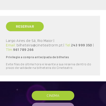
RESERVAR
Largo Aires de Sá, Rio Maior
|
Email:
bilheteira@cineteatrorm.pt
|
Tel.
243 999 350
|
Tlm.
961 789 266
Privilegie a compra antecipada de bilhetes
E
vite filas de última hora e l
evante a sua reserva
dentro do
prazo de validade
na bilheteira do Cineteatro
.
CINEMA