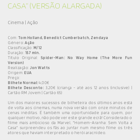
CASA” (VERSÃO ALARGADA)
Cinema | Ação
Com:
Tom Holland, Benedict Cumberbatch, Zendaya
Género:
Ação
Classificação:
M/12
Duração:
157 min.
Título Original:
Spider-Man: No Way Home (The More Fun
Version)
Realização:
Jon Watts
Origem:
EUA
Preço:
Bilhete Normal:
4,00€
Bilhete Desconto:
3,20€ (criança - até aos 12 anos (inclusive) |
Cartão RM Jovem | Cartão 65)
Um dos maiores sucessos de bilheteira dos últimos anos está
de volta aos cinemas, numa nova versão com onze minutos de
cenas inéditas. É também uma oportunidade para quem, por
qualquer motivo, não pode ver este grande ecrã! Considerado o
filme mais ambicioso da Marvel, "Homem-Aranha: Sem Volta a
Casa" surpreendeu os fãs ao juntar num mesmo filme os três
atores que haviam interpretado o herói aracnídeo.