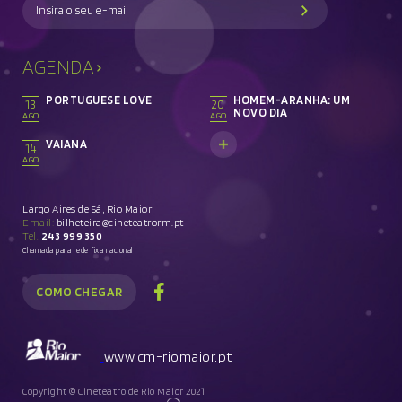
AGENDA
PORTUGUESE LOVE
HOMEM-ARANHA: UM
13
20
NOVO DIA
AGO
AGO
VAIANA
14
AGO
Largo Aires de Sá, Rio Maior
Email:
bilheteira@cineteatrorm.pt
Tel.
243 999 350
Chamada para rede fixa nacional
COMO CHEGAR
www.cm-riomaior.pt
Copyright © Cineteatro de Rio Maior 2021