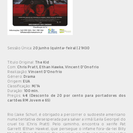
MÚSICA
DIVERSOS
NOTÍCIAS
AGENDA
Sessão Única:
20 junho (quinta-feira) | 21H30
Título Original:
The Kid
Com:
Chris Pratt, Ethan Hawke, Vincent D'Onofrio
Realização:
Vincent D'Onofrio
Género:
Drama
Origem:
EUA
Classificação:
M/14
Duração:
100 min.
Preços:
4€ (Desconto de 20 por cento para portadores dos
cartões RM Jovem e 65)
Rio (Jake Schur), é obrigado a percorrer o sudoeste americano
numa tentativa desesperada para salvar a irmã (Leila George) do
cruel tio (Chris Pratt). Pelo caminho, encontra o xerife Pat
Garrett (Ethan Hawke), que persegue o infame fora-da-lei Billy