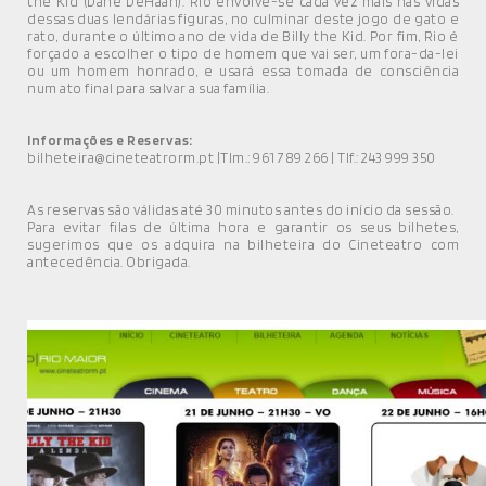
the Kid (Dane DeHaan). Rio envolve-se cada vez mais nas vidas
dessas duas lendárias figuras, no culminar deste jogo de gato e
rato, durante o último ano de vida de Billy the Kid. Por fim, Rio é
forçado a escolher o tipo de homem que vai ser, um fora-da-lei
ou um homem honrado, e usará essa tomada de consciência
num ato final para salvar a sua família.
Informações e Reservas:
bilheteira@cineteatrorm.pt |Tlm.: 961 789 266 | Tlf.: 243 999 350
As reservas são válidas até 30 minutos antes do início da sessão.
Para evitar filas de última hora e garantir os seus bilhetes,
sugerimos que os adquira na bilheteira do Cineteatro com
antecedência. Obrigada.