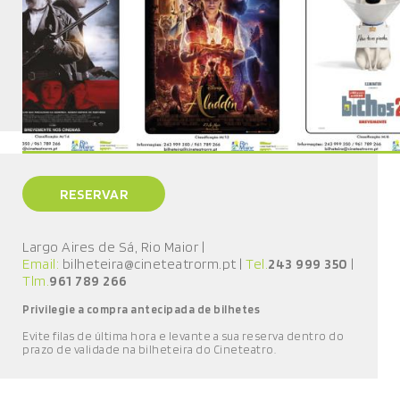
RESERVAR
Largo Aires de Sá, Rio Maior
|
Email:
bilheteira@cineteatrorm.pt
|
Tel.
243 999 350
|
Tlm.
961 789 266
Privilegie a compra antecipada de bilhetes
E
vite filas de última hora e l
evante a sua reserva
dentro do
prazo de validade
na bilheteira do Cineteatro
.