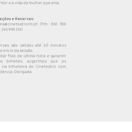
tor e a vida da mulher que ama.
ações e Reservas:
ira@cineteatrorm.pt |Tlm.: 961 789
f.: 243 999 350
ervas são válidas até 30 minutos
o início da sessão.
itar filas de última hora e garantir
s bilhetes, sugerimos que os
a na bilheteira do Cineteatro com
ência. Obrigada.