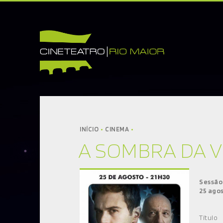
INÍCIO
CINETEATRO
SOBRE NÓS
CONTACTOS
INÍCIO
CINEMA
A SOMBRA DA 
INFORMAÇÕES
BILHETEIRA
CINEMA
Sessão
25 agos
TEATRO
DANÇA
Títul