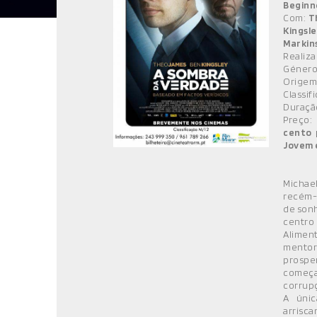
Beginn
MÚSICA
Com:
T
Kingsl
DIVERSOS
Markin
Realiz
NOTÍCIAS
Género
Origem
AGENDA
Classif
Duraçã
Preço
cento 
Jovem 
Michael
recém-
de sonh
centr
Alimen
mentor
prospe
começa
corrup
A únic
arrisca