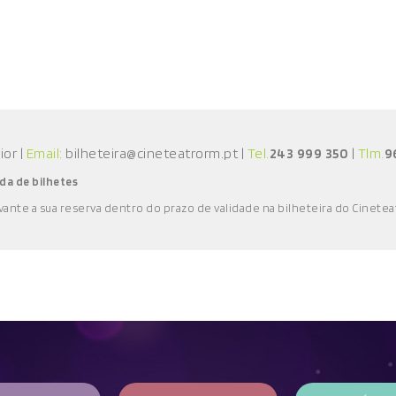
aior
|
Email:
bilheteira@cineteatrorm.pt
|
Tel.
243 999 350
|
Tlm.
9
da de bilhetes
vante a sua reserva
dentro do prazo de validade
na bilheteira do Cinetea