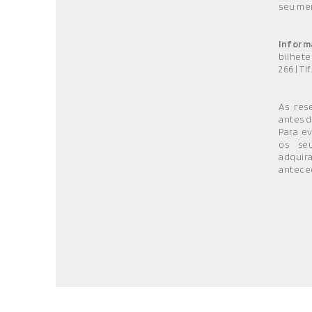
seu men
Inform
bilhete
266 | Tl
As res
antes d
Para ev
os seu
adquir
anteced