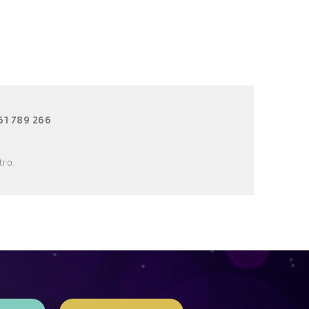
61 789 266
tro
.