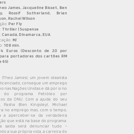
ers
heo James, Jacqueline Bisset, Ben
ey, Rossif Sutherland, Brian
son, Rachel Wilson
ação:
Per Fly
:
Thriller | Suspense
:
Canadá, Dinamarca, EUA
icação:
M/
o:
108 min.
:
4 Euros (Desconto de 20 por
para portadores dos cartões RM
e 65)
 (Theo James), um jovem idealista
licenciado, consegue um emprego
o nas Nações Unidas e dá por si no
o do programa Petróleo por
tos da ONU. Com a ajuda do seu
, Pasha (Ben Kingsley), Michael
ra no emprego mas, com o tempo,
 a aperceber-se da verdadeira
ção que está na base do programa.
a saída será denunciar tudo –
ndo a sua própria vida, a carreira do