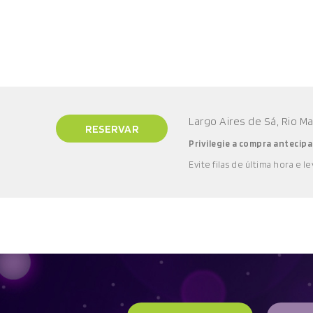
Largo Aires de Sá, Rio M
RESERVAR
Privilegie a compra antecipa
E
vite filas de última hora e l
e