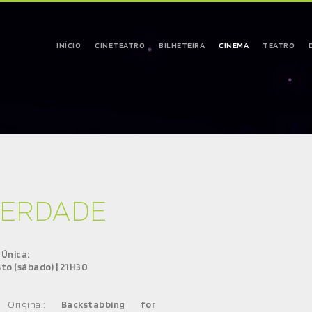
INÍCIO
CINETEATRO
BILHETEIRA
CINEMA
TEATRO
VERDADE
 Única:
to (sábado) | 21H30
o Original:
Backstabbing for