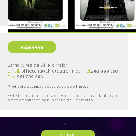
RESERVAR
Largo Aires de Sá, Rio Maior
|
Email:
bilheteira@cineteatrorm.pt
|
Tel.
243 999 350
|
Tlm.
961 789 266
Privilegie a compra antecipada de bilhetes
E
vite filas de última hora e l
evante a sua reserva
dentro do
prazo de validade
na bilheteira do Cineteatro
.
CINEMA