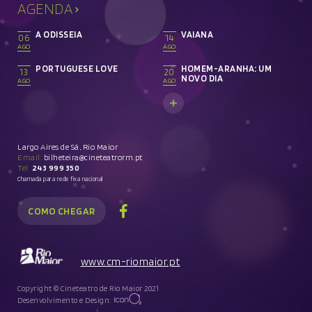
AGENDA
A ODISSEIA
VAIANA
06
14
AGO
AGO
PORTUGUESE LOVE
HOMEM-ARANHA: UM
13
20
NOVO DIA
AGO
AGO
Largo Aires de Sá, Rio Maior
Email:
bilheteira@cineteatrorm.pt
Tel.
243 999 350
Chamada para rede fixa nacional
COMO CHEGAR
www.cm-riomaior.pt
Copyright © Cineteatro de Rio Maior 2021
Desenvolvimento e Design: