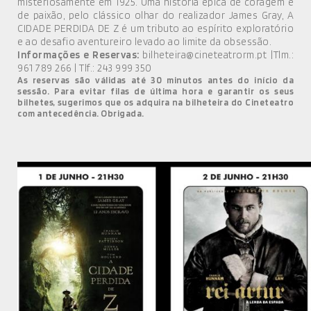
misteriosamente em 1925. Uma história épica de coragem e
de paixão, pelo clássico olhar do realizador James Gray, A
CIDADE PERDIDA DE Z é um tributo ao espírito exploratório
e ao desafio aventureiro levado ao limite da obsessão.
Informações e Reservas:
bilheteira@cineteatrorm.pt |Tlm.:
961 789 266 | Tlf.: 243 999 350
As reservas são válidas até 30 minutos antes do início da
sessão.
Para evitar filas de última hora e garantir os seus
bilhetes, sugerimos que os adquira na bilheteira do Cineteatro
com antecedência. Obrigada.