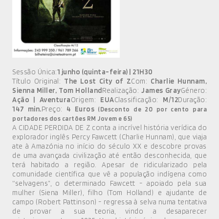
MÚSICA
DIVERSOS
NOTÍCIAS
AGENDA
Sessão Única:
1 junho (quinta-feira) | 21H30
Título Original:
The Lost City of Z
Com:
Charlie Hunnam,
Sienna Miller, Tom Holland
Realização:
James Gray
Género:
Ação | Aventura
Origem:
EUA
Classificação:
M/12
Duração:
147 min.
Preço:
4 Euros
(Desconto de 20 por cento para
portadores dos cartões RM Jovem e 65)
A CIDADE PERDIDA DE Z conta a incrível história verídica do
explorador inglês Percy Fawcett (Charlie Hunnam), que viaja
ate à Amazónia no início do século XX e descobre provas
de uma avançada civilização até então desconhecida, que
terá habitado a região. Apesar de ridicularizado pela
comunidade científica que vê a população indígena como
“selvagens”, o determinado Fawcett - apoiado pela sua
mulher (Siena Miller), filho (Tom Holland) e ajudante de
campo (Robert Pattinson) - regressa à selva numa tentativa
de provar a sua teoria, vindo a desaparecer